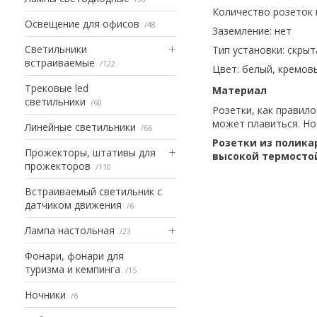
Количество розеток
Освещение для офисов
48
Заземление: нет
Светильники
Тип установки:
скрыт
встраиваемые
122
Цвет:
белый, кремов
Трековые led
Материал
светильники
60
Розетки, как правил
может плавиться. Но 
Линейные светильники
66
Розетки из полика
Прожекторы, штативы для
высокой термосто
прожекторов
110
Встраиваемый светильник с
датчиком движения
6
Лампа настольная
23
Фонари, фонари для
туризма и кемпинга
15
Ночники
6