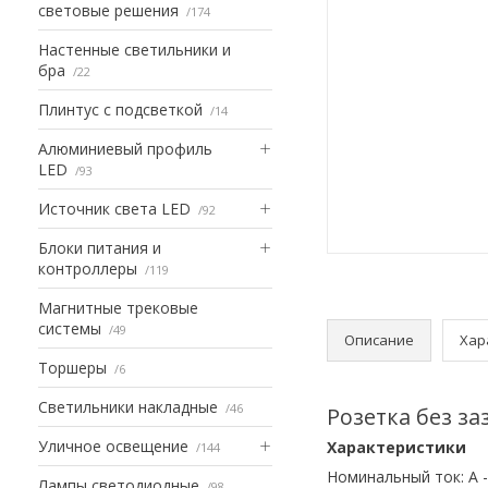
световые решения
174
Настенные светильники и
бра
22
Плинтус с подсветкой
14
Алюминиевый профиль
LED
93
Источник света LED
92
Блоки питания и
контроллеры
119
Магнитные трековые
системы
49
Описание
Хар
Торшеры
6
Светильники накладные
46
Розетка без з
Уличное освещение
Характеристики
144
Номинальный ток: А
-
Лампы светодиодные
98