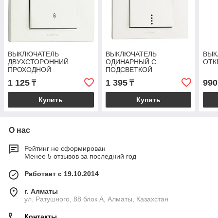
ВЫКЛЮЧАТЕЛЬ
ВЫКЛЮЧАТЕЛЬ
ВЫК
ДВУХСТОРОННИЙ
ОДИНАРНЫЙ С
ОТК
ПРОХОДНОЙ
ПОДСВЕТКОЙ
1 125
1 395
990
₸
₸
Купить
Купить
О нас
Рейтинг не сформирован
Менее 5 отзывов за последний год
Работает с 19.10.2014
г. Алматы
ул. Ратушного, 88 блок A, Алматы, Казахстан
Контакты