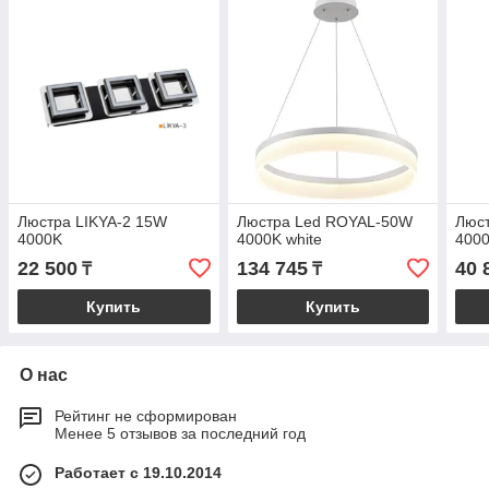
Люстра LIKYA-2 15W
Люстра Led ROYAL-50W
Люс
4000K
4000K white
400
22 500
134 745
40 
₸
₸
Купить
Купить
О нас
Рейтинг не сформирован
Менее 5 отзывов за последний год
Работает с 19.10.2014