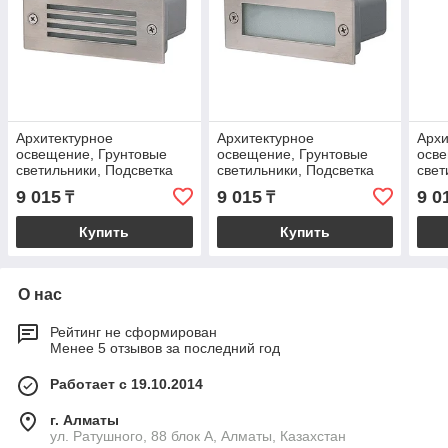
Архитектурное
Архитектурное
Архи
освещение, Грунтовые
освещение, Грунтовые
осве
светильники, Подсветка
светильники, Подсветка
свет
фонтанов
фонтанов
фон
9 015
9 015
9 0
₸
₸
Купить
Купить
О нас
Рейтинг не сформирован
Менее 5 отзывов за последний год
Работает с 19.10.2014
г. Алматы
ул. Ратушного, 88 блок A, Алматы, Казахстан