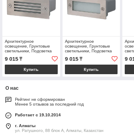
Архитектурное
Архитектурное
Архи
освещение, Грунтовые
освещение, Грунтовые
осве
светильники, Подсветка
светильники, Подсветка
свет
фонтанов
фонтанов
фон
9 015
9 015
9 0
₸
₸
Купить
Купить
О нас
Рейтинг не сформирован
Менее 5 отзывов за последний год
Работает с 19.10.2014
г. Алматы
ул. Ратушного, 88 блок A, Алматы, Казахстан