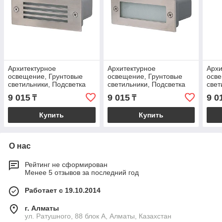
Архитектурное
Архитектурное
Архи
освещение, Грунтовые
освещение, Грунтовые
осве
светильники, Подсветка
светильники, Подсветка
свет
фонтанов
фонтанов
фон
9 015
9 015
9 0
₸
₸
Купить
Купить
О нас
Рейтинг не сформирован
Менее 5 отзывов за последний год
Работает с 19.10.2014
г. Алматы
ул. Ратушного, 88 блок A, Алматы, Казахстан