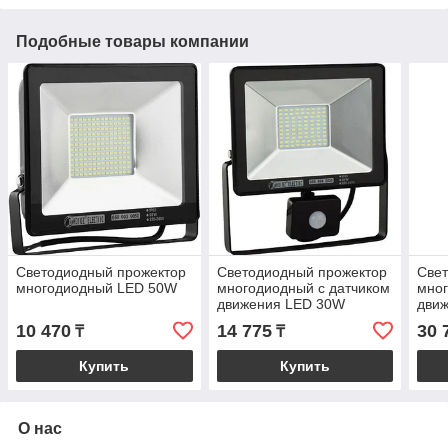
Подобные товары компании
Светодиодный прожектор
Светодиодный прожектор
Све
многодиодный LED 50W
многодиодный с датчиком
мног
движения LED 30W
дви
10 470
14 775
30 
₸
₸
Купить
Купить
О нас