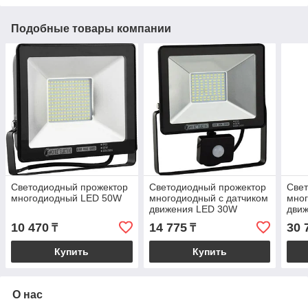
Подобные товары компании
Светодиодный прожектор
Светодиодный прожектор
Све
многодиодный LED 50W
многодиодный с датчиком
мног
движения LED 30W
дви
10 470
14 775
30 
₸
₸
Купить
Купить
О нас