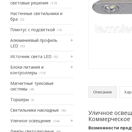
световые решения
174
Настенные светильники и
бра
22
Плинтус с подсветкой
14
Алюминиевый профиль
LED
93
Источник света LED
92
Блоки питания и
контроллеры
119
Магнитные трековые
системы
49
Описание
Хар
Торшеры
6
Светильники накладные
46
Уличное освещ
Коммерческое 
Уличное освещение
144
Возможности прод
Лампы светодиодные
98