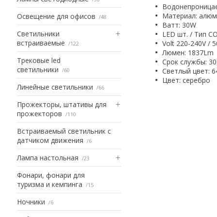
Водонепроница
Материал: алюм
Освещение для офисов
48
Bатт: 30W
Светильники
LED шт. / Тип C
встраиваемые
Volt 220-240V / 
122
Люмен: 1837Lm
Трековые led
Срок службы: 30
светильники
60
Светлый цвет: 6
Цвет: серебро
Линейные светильники
66
Прожекторы, штативы для
прожекторов
110
Встраиваемый светильник с
датчиком движения
6
Лампа настольная
23
Фонари, фонари для
туризма и кемпинга
15
Ночники
6