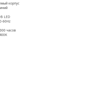
емый корпус
иний
OB LED
50-60Hz
000 часов
400K