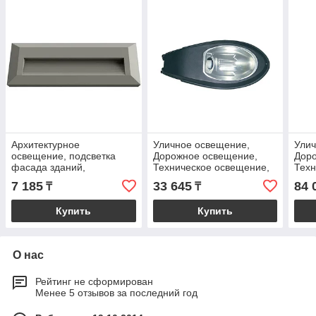
Архитектурное
Уличное освещение,
Улич
освещение, подсветка
Дорожное освещение,
Дор
фасада зданий,
Техническое освещение,
Техн
Техническое освещение,
Коммерческое
Ком
7 185
33 645
84 
₸
₸
Коммерческое освещение
освещение, LED
осв
Купить
Купить
О нас
Рейтинг не сформирован
Менее 5 отзывов за последний год