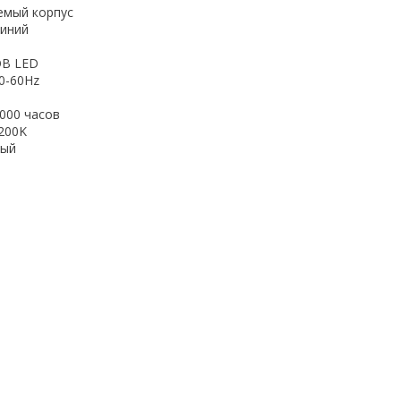
емый корпус
иний
OB LED
50-60Hz
m
000 часов
200K
рый