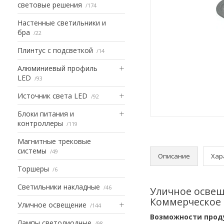
световые решения
174
Настенные светильники и
бра
22
Плинтус с подсветкой
14
Алюминиевый профиль
LED
93
Источник света LED
92
Блоки питания и
контроллеры
119
Магнитные трековые
системы
49
Описание
Хар
Торшеры
6
Светильники накладные
46
Уличное освещ
Коммерческое 
Уличное освещение
144
Возможности прод
Лампы светодиодные
98