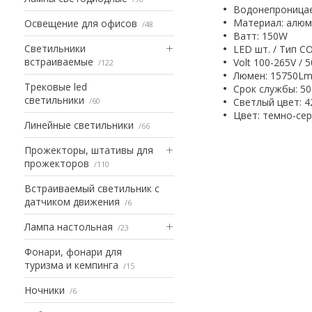
Водонепроница
Материал: алюм
Освещение для офисов
48
Bатт: 150W
Светильники
LED шт. / Тип C
встраиваемые
Volt 100-265V / 
122
Люмен: 15750L
Трековые led
Срок службы: 50
светильники
60
Светлый цвет: 4
Цвет: темно-се
Линейные светильники
66
Прожекторы, штативы для
прожекторов
110
Встраиваемый светильник с
датчиком движения
6
Лампа настольная
23
Фонари, фонари для
туризма и кемпинга
15
Ночники
6