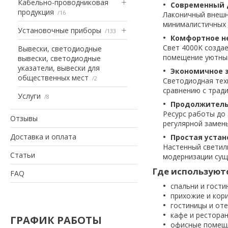
Кабельно-проводниковая
Современный 
продукция
16
Лаконичный внешн
минималистичных 
Установочные приборы
133
Комфортное н
Свет 4000K созда
Вывески, светодиодные
помещение уютны
вывески, светодиодные
указатели, вывески для
Экономичное 
общественных мест
2
Светодиодная тех
сравнению с трад
Услуги
8
Продолжитель
Ресурс работы до
Отзывы
регулярной замен
Доставка и оплата
Простая устан
Настенный светиль
Статьи
модернизации сущ
Где используютс
FAQ
спальни и гости
прихожие и кор
гостиницы и оте
кафе и ресторан
ГРАФИК РАБОТЫ
офисные помещ