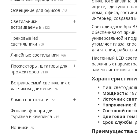
стильного дизайна, 
ищете, где купить н
Освещение для офисов
48
дома, офиса, гостин
интерьер, создавая 
Светильники
Светодиодное бра B
встраиваемые
122
обеспечивают яркий 
Трековые led
универсальной и под
светильники
утомляет глаза, спо
60
для чтения, работы 
Линейные светильники
66
Настенный LED свети
различных параметра
Прожекторы, штативы для
замены источника св
прожекторов
110
Характеристики 
Встраиваемый светильник с
Тип:
светодиодн
датчиком движения
6
Мощность:
18
Источник свет
Лампа настольная
23
Напряжение:
8
Фонари, фонари для
Световой пото
туризма и кемпинга
Цветовая тем
15
Срок службы:
Ночники
6
Преимущества с