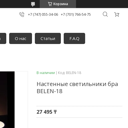
Корзина
+7 (747) 055-34-06
+7 (701) 766-54-75
а
О нас
Статьи
F.A.Q
В наличии
Код:
BELEN-18
Настенные светильники бра
BELEN-18
27 495 ₸