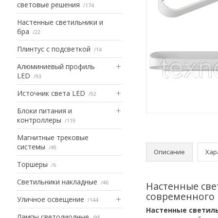
световые решения
174
Настенные светильники и
бра
22
Плинтус с подсветкой
14
Алюминиевый профиль
LED
93
Источник света LED
92
Блоки питания и
контроллеры
119
Магнитные трековые
системы
49
Описание
Хар
Торшеры
6
Светильники накладные
46
Настенные све
современного
Уличное освещение
144
Настенные светиль
Лампы светодиодные
98