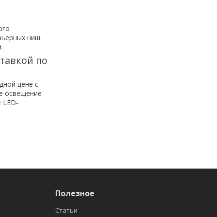
ого
рьерных ниш.
.
ставкой по
дной цене с
ое освещение
 LED-
Полезное
Статьи