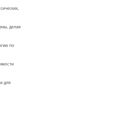
сических,
зны, делая
ргию по
димости
 и для