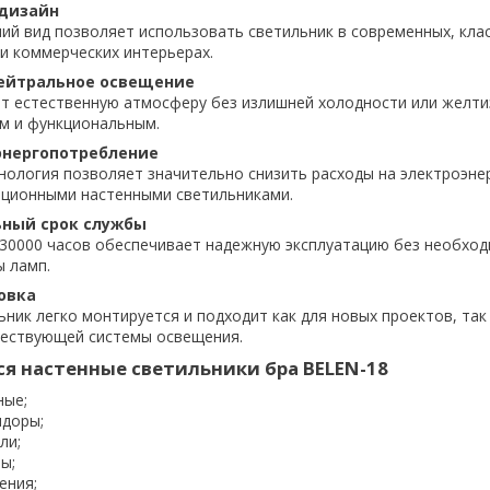
дизайн
ий вид позволяет использовать светильник в современных, клас
и коммерческих интерьерах.
ейтральное освещение
ет естественную атмосферу без излишней холодности или желти
м и функциональным.
энергопотребление
нология позволяет значительно снизить расходы на электроэне
иционными настенными светильниками.
ный срок службы
 30000 часов обеспечивает надежную эксплуатацию без необхо
ы ламп.
овка
ник легко монтируется и подходит как для новых проектов, так
ествующей системы освещения.
я настенные светильники бра BELEN-18
ные;
идоры;
ли;
ы;
ения;