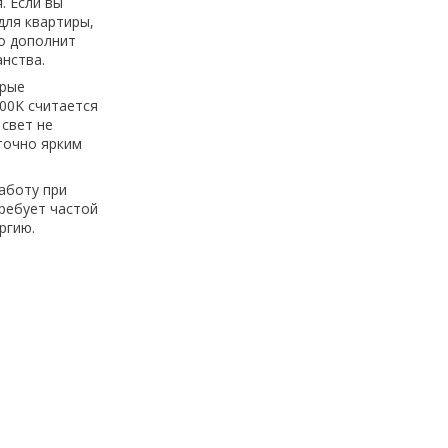
. Если вы
для квартиры,
о дополнит
нства.
орые
00K считается
 свет не
точно ярким
аботу при
требует частой
ргию.