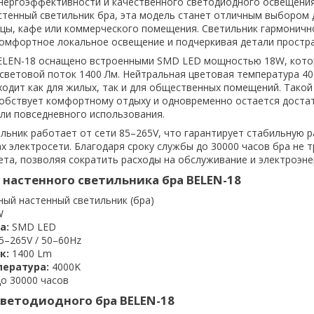
энергоэффективности и качественного светодиодного освещения
астенный светильник бра, эта модель станет отличным выбором 
ицы, кафе или коммерческого помещения. Светильник гармоничн
комфортное локальное освещение и подчеркивая детали простра
ELEN-18 оснащено встроенными SMD LED мощностью 18W, кот
световой поток 1400 Лм. Нейтральная цветовая температура 40
ходит как для жилых, так и для общественных помещений. Такой
собствует комфортному отдыху и одновременно остается доста
или повседневного использования.
льник работает от сети 85–265V, что гарантирует стабильную р
х электросети. Благодаря сроку службы до 30000 часов бра не 
ета, позволяя сократить расходы на обслуживание и электроэне
настенного светильника бра BELEN-18
ый настенный светильник (бра)
W
а:
SMD LED
5–265V / 50–60Hz
к:
1400 Lm
пература:
4000K
до 30000 часов
ветодиодного бра BELEN-18