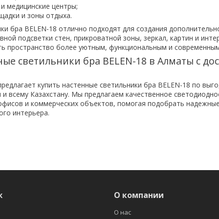
 и медицинские центры;
щадки и зоны отдыха.
ки бра BELEN-18 отлично подходят для создания дополнительн
вной подсветки стен, прикроватной зоны, зеркал, картин и инте
ть пространство более уютным, функциональным и современным
ные светильники бра BELEN-18 в Алматы с до
редлагает купить настенные светильники бра BELEN-18 по выго
 и всему Казахстану. Мы предлагаем качественное светодиодн
 офисов и коммерческих объектов, помогая подобрать надежные
ого интерьера.
ж
О компании
О нас