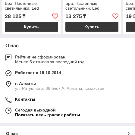
Бра, Настенные
Бра, Настенные
Бра,
светильники, Led
светильники, Led
све
28 125
13 275
19 
₸
₸
Купить
Купить
О нас
Рейтинг не сформирован
Менее 5 отзывов за последний год
Работает с 19.10.2014
г. Алматы
ул. Ратушного, 88 блок A, Алматы, Казахстан
Контакты
Сегодня выходной
Показать весь график работы
О нас