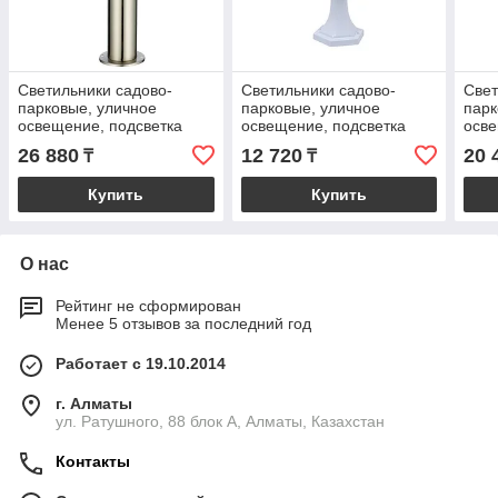
Cветильники садово-
Cветильники садово-
Cвет
парковые, уличное
парковые, уличное
парк
освещение, подсветка
освещение, подсветка
осве
Сада, Подсветка Парка
Сада, Подсветка Парка
Сада
26 880
12 720
20 
₸
₸
Купить
Купить
О нас
Рейтинг не сформирован
Менее 5 отзывов за последний год
Работает с 19.10.2014
г. Алматы
ул. Ратушного, 88 блок A, Алматы, Казахстан
Контакты