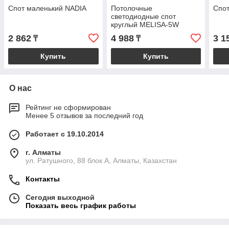
Спот маленький NADIA
Потолочные
Спо
светодиодные спот
круглый MELISA-5W
2 862
4 988
3 1
₸
₸
Купить
Купить
О нас
Рейтинг не сформирован
Менее 5 отзывов за последний год
Работает с 19.10.2014
г. Алматы
ул. Ратушного, 88 блок A, Алматы, Казахстан
Контакты
Сегодня выходной
Показать весь график работы