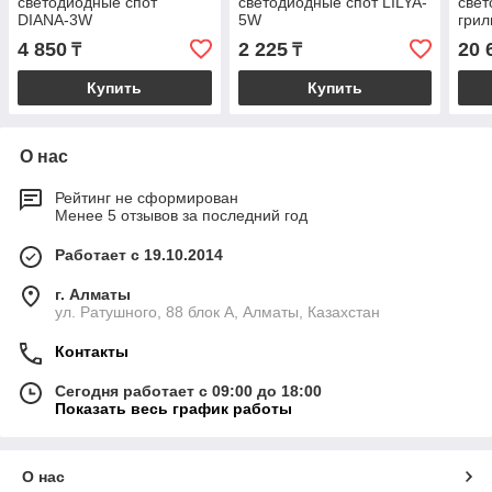
светодиодные спот
светодиодные спот LILYA-
свет
DIANA-3W
5W
грил
4 850
2 225
20 
₸
₸
Купить
Купить
О нас
Рейтинг не сформирован
Менее 5 отзывов за последний год
Работает с 19.10.2014
г. Алматы
ул. Ратушного, 88 блок A, Алматы, Казахстан
Контакты
Сегодня работает с 09:00 до 18:00
Показать весь график работы
О нас