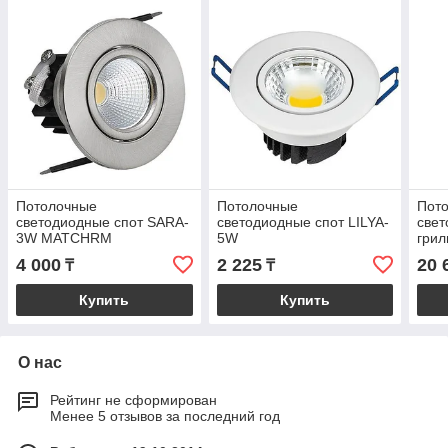
Потолочные
Потолочные
Пот
светодиодные спот SARA-
светодиодные спот LILYA-
свет
3W MATCHRM
5W
грил
4 000
2 225
20 
₸
₸
Купить
Купить
О нас
Рейтинг не сформирован
Менее 5 отзывов за последний год