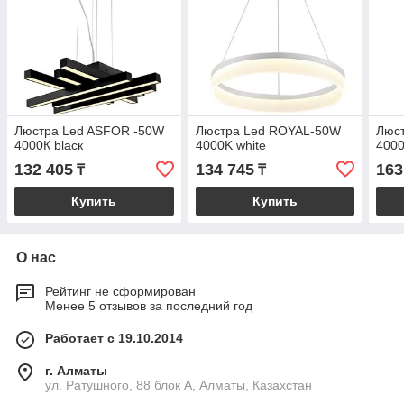
Люстра Led ASFOR -50W
Люстра Led ROYAL-50W
Люст
4000К blaск
4000K white
400
132 405
134 745
163
₸
₸
Купить
Купить
О нас
Рейтинг не сформирован
Менее 5 отзывов за последний год
Работает с 19.10.2014
г. Алматы
ул. Ратушного, 88 блок A, Алматы, Казахстан