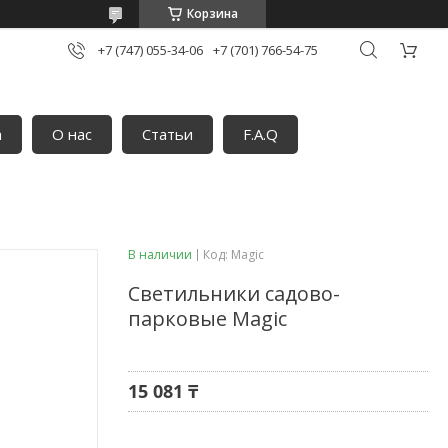
Корзина
+7 (747) 055-34-06
+7 (701) 766-54-75
а
О нас
Статьи
F.A.Q
В наличии
Код:
Magiс
Светильники садово-
парковые Magic
15 081 ₸