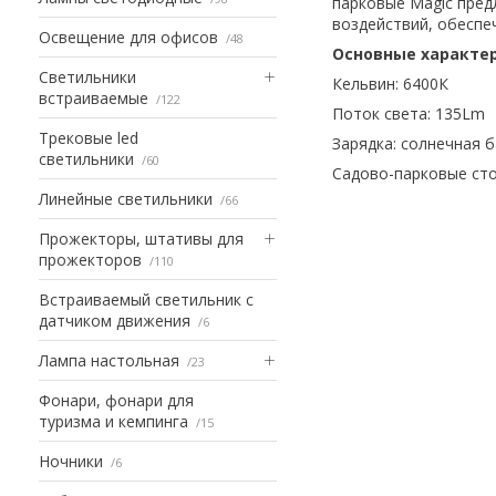
парковые Magic пре
воздействий, обеспе
Освещение для офисов
48
Основные характе
Светильники
Кельвин: 6400К
встраиваемые
122
Поток света: 135Lm
Трековые led
Зарядка: солнечная 
светильники
60
Садово-парковые сто
Линейные светильники
66
Прожекторы, штативы для
прожекторов
110
Встраиваемый светильник с
датчиком движения
6
Лампа настольная
23
Фонари, фонари для
туризма и кемпинга
15
Ночники
6