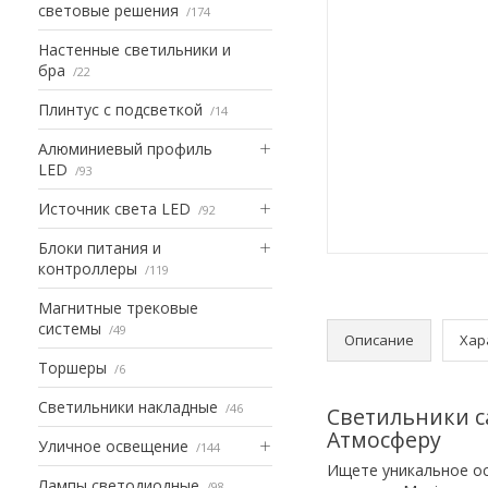
световые решения
174
Настенные светильники и
бра
22
Плинтус с подсветкой
14
Алюминиевый профиль
LED
93
Источник света LED
92
Блоки питания и
контроллеры
119
Магнитные трековые
системы
49
Описание
Хар
Торшеры
6
Светильники накладные
46
Светильники с
Атмосферу
Уличное освещение
144
Ищете уникальное ос
Лампы светодиодные
98