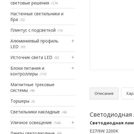
световые решения
174
Настенные светильники и
бра
22
Плинтус с подсветкой
14
Алюминиевый профиль
LED
93
Источник света LED
92
Блоки питания и
контроллеры
119
Магнитные трековые
системы
49
Описание
Хар
Торшеры
6
Светильники накладные
46
Светодиодная 
Уличное освещение
Светодиодная ламп
144
Е27/6W 2200K
Лампы светодиодные
98