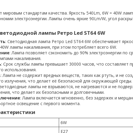
 мировым стандартам качества. Яркость 540Lm, 6W = 40W лам
ономии электроэнергии. Лампы очень яркие 90Lm/W, угол раскры
ветодиодной лампы Ретро Led ST64 6W
сть
: Светодиодная лампа Ретро Led ST64 6W обеспечивает ярко
 40W лампы накаливания, при этом потребляет всего 6W.
ение
: Лампа позволяет сэкономить до 90% электроэнергии по с
мпами накаливания.
ь
: Срок службы лампы превышает 30000 часов, что составляет 
го использования.
ь
: Лампа не содержит вредных веществ, таких как ртуть, и не со
о излучения, что делает её безопасной для окружающей среды.
Светодиодные лампы не взрываются, не нагреваются и не подве
ения, что делает их безопасными и долговечными.
ключение
: Лампа включается мгновенно, без задержек и мерцан
ортное освещение с первого момента.
рактеристики
6W
Е27