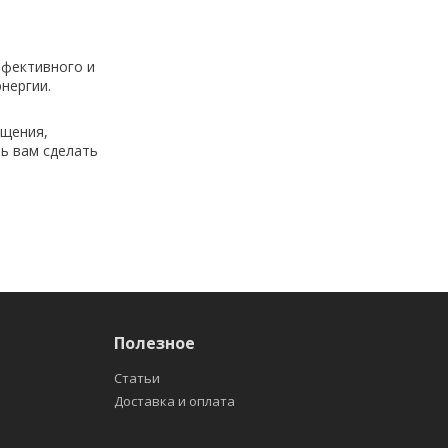
ффективного и
нергии.
ещения,
чь вам сделать
Полезное
Статьи
Доставка и оплата