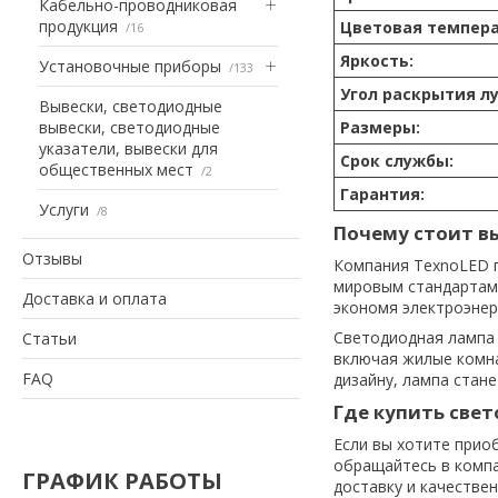
Кабельно-проводниковая
продукция
Цветовая темпера
16
Яркость:
Установочные приборы
133
Угол раскрытия лу
Вывески, светодиодные
вывески, светодиодные
Размеры:
указатели, вывески для
Срок службы:
общественных мест
2
Гарантия:
Услуги
8
Почему стоит в
Отзывы
Компания TexnoLED 
мировым стандартам
Доставка и оплата
экономя электроэнер
Светодиодная лампа 
Статьи
включая жилые комна
FAQ
дизайну, лампа стан
Где купить свет
Если вы хотите прио
обращайтесь в компа
ГРАФИК РАБОТЫ
доставку и качестве