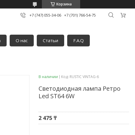
Корзина
+7 (747) 055-34-06
+7 (701) 766-54-75
а
О нас
Статьи
F.A.Q
В наличии
Код:
RUSTIC VINTAG-6
Светодиодная лампа Ретро
Led ST64 6W
2 475 ₸