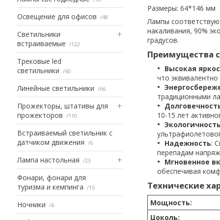
Размеры: 64*146 мм
Освещение для офисов
48
Лампы соответствуют
накаливания, 90% эк
Светильники
градусов.
встраиваемые
122
Преимущества с
Трековые led
Высокая ярко
светильники
60
что эквивалентно
Энергосбереж
Линейные светильники
66
традиционными ла
Прожекторы, штативы для
Долговечност
прожекторов
10-15 лет активно
110
Экологичност
Встраиваемый светильник с
ультрафиолетовог
датчиком движения
Надежность
: 
6
перепадам напряж
Лампа настольная
23
Мгновенное в
обеспечивая комф
Фонари, фонари для
Технические ха
туризма и кемпинга
15
Мощность:
Ночники
6
Цоколь: