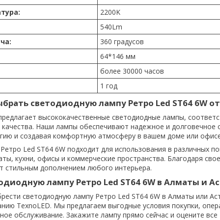
тура:
2200K
540Lm
ча:
360 градусов
64*146 мм
более 30000 часов
1 год
ыбрать светодиодную лампу Ретро Led ST64 6W от
предлагает высококачественные светодиодные лампы, соответ
 качества. Наши лампы обеспечивают надежное и долговечное 
гию и создавая комфортную атмосферу в вашем доме или офисе
Ретро Led ST64 6W подходит для использования в различных п
ты, кухни, офисы и коммерческие пространства. Благодаря сво
ет стильным дополнением любого интерьера.
одиодную лампу Ретро Led ST64 6W в Алматы и А
брести светодиодную лампу Ретро Led ST64 6W в Алматы или Ас
нию TexnoLED. Мы предлагаем выгодные условия покупки, опе
нное обслуживание. Закажите лампу прямо сейчас и оцените все