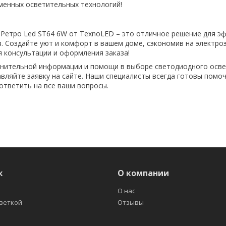
менных осветительных технологий!
Ретро Led ST64 6W от TexnoLED – это отличное решение для э
. Создайте уют и комфорт в вашем доме, сэкономив на электроэ
я консультации и оформления заказа!
лнительной информации и помощи в выборе светодиодного осв
авляйте заявку на сайте. Наши специалисты всегда готовы помо
ответить на все ваши вопросы.
ж
О компании
О нас
светкой
Отзывы