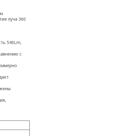
пы
тия луча 360
сть 540Lm,
равнению с
примерно
здает
ржены
ия,