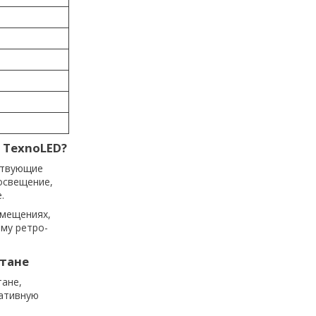
 TexnoLED?
ствующие
освещение,
.
омещениях,
ему ретро-
стане
тане,
ративную