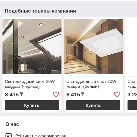
Подобные товары компании
Светодиодный спот 20W
Светодиодный спот 20W
Све
квадрат (черный)
квадрат (белый)
квад
8 415
8 415
3 2
₸
₸
Купить
Купить
О нас
Рейтинг не сформирован