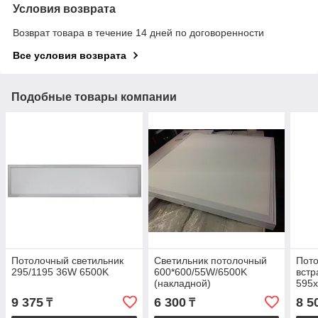
Условия возврата
Возврат товара в течение 14 дней по договоренности
Все условия возврата
Подобные товары компании
Потолочный светильник
Светильник потолочный
Пото
295/1195 36W 6500K
600*600/55W/6500K
вст
(накладной)
595
9 375
6 300
8 5
₸
₸