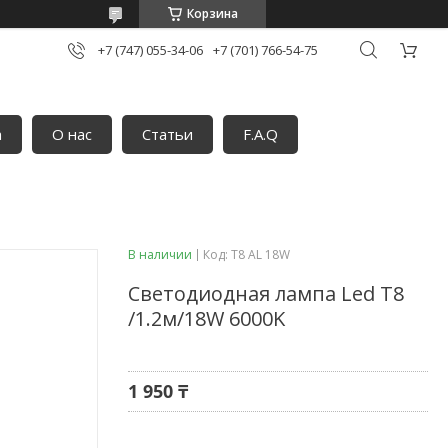
Корзина
+7 (747) 055-34-06
+7 (701) 766-54-75
а
О нас
Статьи
F.A.Q
В наличии
Код:
Т8 AL 18W
Светодиодная лампа Led T8
/1.2м/18W 6000K
1 950 ₸