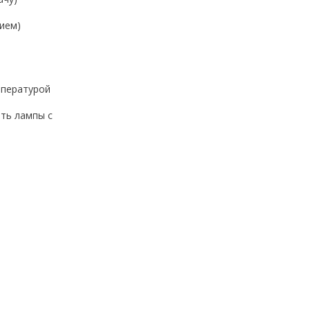
ием)
мпературой
ть лампы с