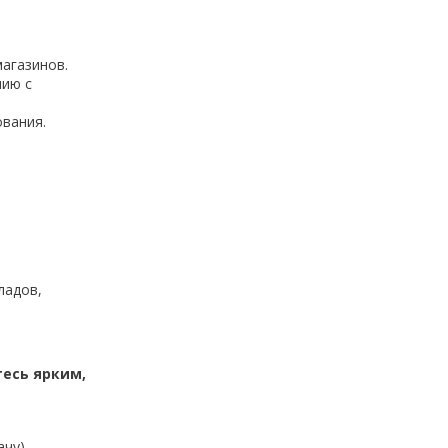
магазинов.
нию с
ования.
.
ладов,
тесь ярким,
ачу)