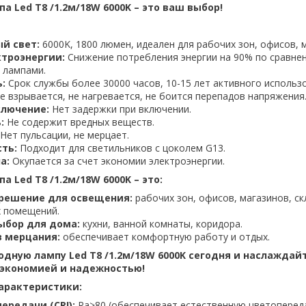
 Led T8 /1.2м/18W 6000K – это ваш выбор!
й свет:
6000K, 1800 люмен, идеален для рабочих зон, офисов, 
троэнергии:
Снижение потребления энергии на 90% по сравне
 лампами.
:
Срок службы более 30000 часов, 10-15 лет активного использ
е взрывается, не нагревается, не боится перепадов напряжения
ключение:
Нет задержки при включении.
:
Не содержит вредных веществ.
Нет пульсации, не мерцает.
ть:
Подходит для светильников с цоколем G13.
а:
Окупается за счет экономии электроэнергии.
 Led T8 /1.2м/18W 6000K – это:
решение для освещения:
рабочих зон, офисов, магазинов, ск
 помещений.
ыбор для дома:
кухни, ванной комнаты, коридора.
з мерцания:
обеспечивает комфортную работу и отдых.
дную лампу Led T8 /1.2м/18W 6000K сегодня и наслаждай
 экономией и надежностью!
арактеристики:
ередачи (CRI):
Ra>80 (обеспечивает естественную цветоперед