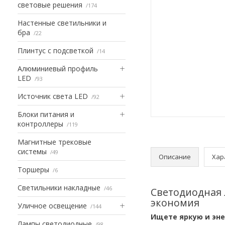
световые решения
174
Настенные светильники и
бра
22
Плинтус с подсветкой
14
Алюминиевый профиль
LED
93
Источник света LED
92
Блоки питания и
контроллеры
119
Магнитные трековые
системы
49
Описание
Хар
Торшеры
6
Светильники накладные
46
Светодиодная л
экономия
Уличное освещение
144
Ищете яркую и эн
Лампы светодиодные
98