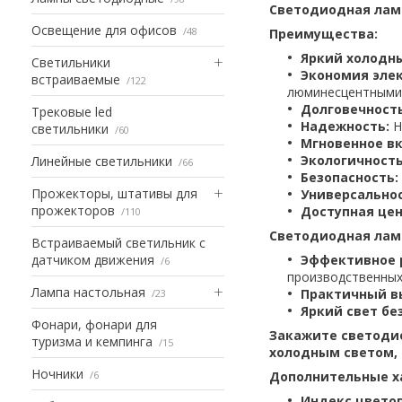
Светодиодная лампа
Освещение для офисов
48
Преимущества:
Яркий холодны
Светильники
Экономия элек
встраиваемые
122
люминесцентными
Долговечность
Трековые led
Надежность:
Н
светильники
60
Мгновенное в
Экологичность
Линейные светильники
66
Безопасность:
Прожекторы, штативы для
Универсальнос
прожекторов
Доступная цен
110
Светодиодная лампа
Встраиваемый светильник с
датчиком движения
Эффективное 
6
производственных
Лампа настольная
Практичный в
23
Яркий свет бе
Фонари, фонари для
Закажите светодио
туризма и кемпинга
15
холодным светом,
Ночники
6
Дополнительные х
Индекс цветоп