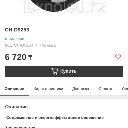
CH-D9253
В наличии
Код: CH-D9253
Розница
6 720
₸
Купить
Описание
Характеристики
Доставка
Оплата
Усл
Описание
Современное и энергоэффективное освещение
Характеристик