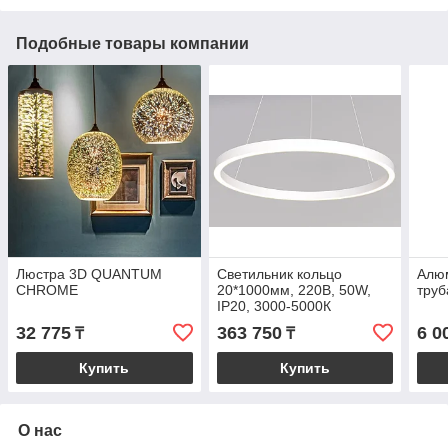
Подобные товары компании
Люстра 3D QUANTUM
Светильник кольцо
Алю
СHROME
20*1000мм, 220В, 50W,
труб
IP20, 3000-5000К
32 775
363 750
6 0
₸
₸
Купить
Купить
О нас