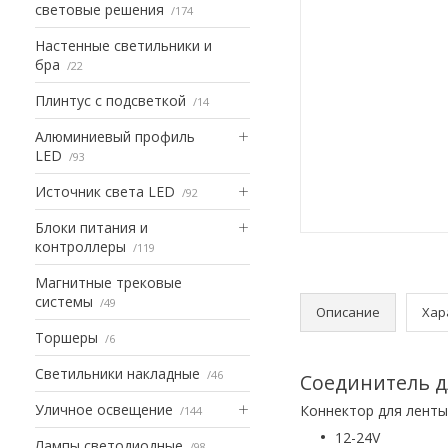
световые решения
174
Настенные светильники и
бра
22
Плинтус с подсветкой
14
Алюминиевый профиль
LED
93
Источник света LED
92
Блоки питания и
контроллеры
119
Магнитные трековые
системы
49
Описание
Хар
Торшеры
6
Светильники накладные
46
Соединитель д
Уличное освещение
Коннектор для ленты
144
12-24V
Лампы светодиодные
98