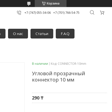
Корзина
+7 (747) 055-34-06
+7 (701) 766-54-75
а
О нас
Статьи
F.A.Q
В наличии
Код:
CONNECTOR-10mm
Угловой прозрачный
коннектор 10 мм
290 ₸