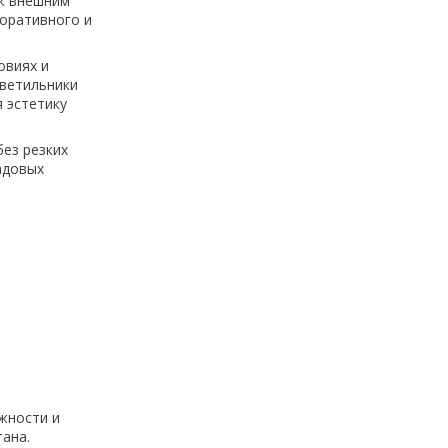
 к внешним
коративного и
овиях и
светильники
 эстетику
ез резких
адовых
жности и
тана.