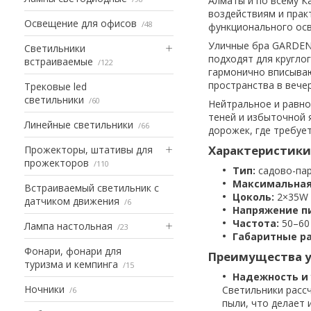
Алматы и по всему К
воздействиям и прак
Освещение для офисов
48
функционального ос
Уличные бра GARDENY
Светильники
подходят для кругло
встраиваемые
122
гармонично вписываю
пространства в вече
Трековые led
светильники
60
Нейтральное и равн
теней и избыточной 
Линейные светильники
66
дорожек, где требуе
Характеристики
Прожекторы, штативы для
прожекторов
110
Тип:
садово-пар
Максимальная
Встраиваемый светильник с
Цоколь:
2×35W
датчиком движения
6
Напряжение п
Частота:
50–60
Лампа настольная
23
Габаритные р
Фонари, фонари для
Преимущества 
туризма и кемпинга
15
Надежность и 
Ночники
Светильники расс
6
пыли, что делает 