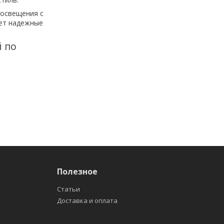
 освещения с
щет надежные
й по
Полезное
Статьи
Доставка и оплата