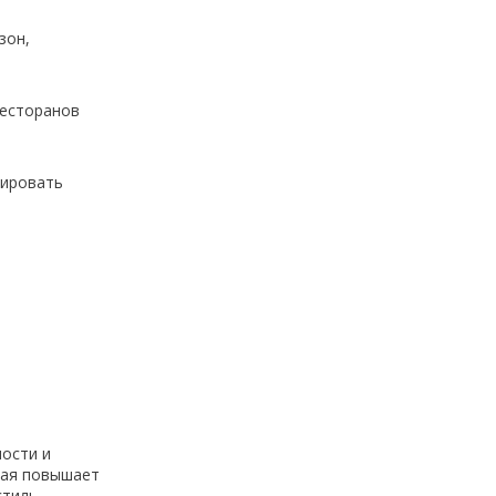
зон,
ресторанов
лировать
ности и
рая повышает
тиль.