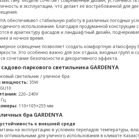
азахстану. Модель сочетает современный дизайн, устойчивость
тичность в эксплуатации, что делает её востребованной для де
вещения.
A обеспечивают стабильную работу в различных погодных усл
годичного использования. Благодаря продуманной конструкции 
тся в архитектуру фасадов и ландшафтный дизайн, подчеркивая
рнее и ночное время.
омерное освещение позволяет создать комфортную атмосферу б
яркости. Это особенно важно для зон отдыха, входных групп и с
тся сочетание безопасности и декоративного эффекта.
 садово-паркового светильника GARDENYA
ковый светильник / уличное бра
 мощность:
35W
 GU10
итания:
220–240V
 Гц
азмеры:
110×105×255 мм
уличных бра GARDENYA
устойчивость к внешней среде
читаны на эксплуатацию в условиях перепадов температуры, вла
их оптимальными для уличного использования в климате Казахс