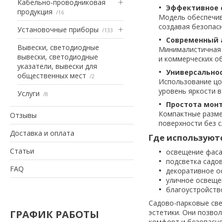
Кабельно-проводниковая
Эффективное 
продукция
16
Модель обеспечив
создавая безопас
Установочные приборы
133
Современный 
Вывески, светодиодные
Минималистичная 
вывески, светодиодные
и коммерческих о
указатели, вывески для
Универсально
общественных мест
2
Использование цо
уровень яркости в
Услуги
8
Простота мон
Компактные разме
Отзывы
поверхности без 
Доставка и оплата
Где используют
Статьи
освещение фаса
подсветка садо
FAQ
декоративное о
уличное освеще
благоустройств
Садово-парковые све
ГРАФИК РАБОТЫ
эстетики. Они позво
комфорт и безопасно