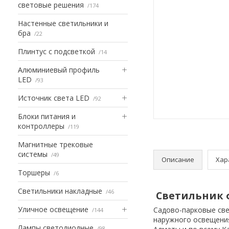
световые решения
174
Настенные светильники и
бра
22
Плинтус с подсветкой
14
Алюминиевый профиль
LED
93
Источник света LED
92
Блоки питания и
контроллеры
119
Магнитные трековые
системы
49
Описание
Хар
Торшеры
6
Светильники накладные
46
Светильник ф
Уличное освещение
Садово-парковые све
144
наружного освещения
Лампы светодиодные
98