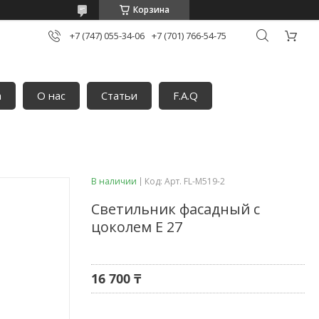
Корзина
+7 (747) 055-34-06
+7 (701) 766-54-75
а
О нас
Статьи
F.A.Q
В наличии
Код:
Арт. FL-M519-2
Светильник фасадный с
цоколем Е 27
16 700 ₸