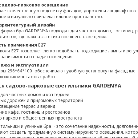
садово-парковое освещение
ает качественную подсветку фасадов, дорожек и ландшафтных 
ное и визуально привлекательное пространство.
архитектурный дизайн
форма бра GARDENYA подходит для частных домов, гостиниц, 
бъектов, где важна эстетика внешнего освещения.
сть применения E27
коля E27 позволяет легко подобрать подходящие лампы и регу
 зависимости от задач освещения.
тажа и эксплуатации
ры 296*64*100 обеспечивают удобную установку на фасадные
сложных монтажных работ.
ся садово-парковые светильники GARDENYA
дов частных домов и коттеджей
вых дорожек и придомовых территорий
свещение террас и веранд
ние кафе, гостиниц и ресторанов
о парков и общественных пространств
тильники и уличные бра - это сочетание надежности, долговеч
ляют создать продуманную систему наружного освещения, кото
сть территории, одновременно подчеркивая её архитектурный с