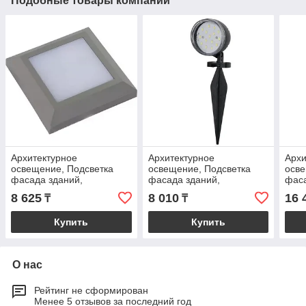
Подобные товары компании
Архитектурное
Архитектурное
Архи
освещение, Подсветка
освещение, Подсветка
осве
фасада зданий,
фасада зданий,
фаса
Техническое освещение,
Техническое освещение,
Техн
8 625
8 010
16 
₸
₸
Коммерческое освещение
Коммерческое освещение
Ком
Купить
Купить
О нас
Рейтинг не сформирован
Менее 5 отзывов за последний год