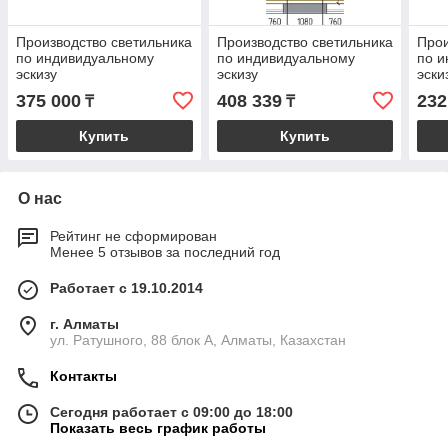
Производство светильника
Производство светильника
Прои
по индивидуальному
по индивидуальному
по и
эскизу
эскизу
эски
375 000
408 339
232
₸
₸
Купить
Купить
О нас
Рейтинг не сформирован
Менее 5 отзывов за последний год
Работает с 19.10.2014
г. Алматы
ул. Ратушного, 88 блок A, Алматы, Казахстан
Контакты
Сегодня работает с 09:00 до 18:00
Показать весь график работы