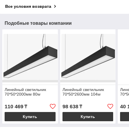
Все условия возврата
Подобные товары компании
Линейный светильник
Линейный светильник
Лине
70*50*2000мм 80w
70*50*2600мм 104w
70*
110 469
98 638
40 
₸
₸
Купить
Купить