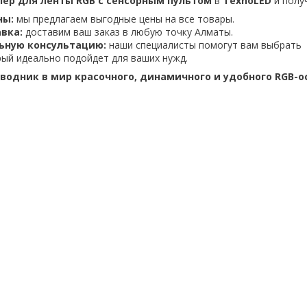
ер для ленты RGB с сенсорным пультом
в
TexnoLED
и полу
ны:
мы предлагаем выгодные цены на все товары.
вка:
доставим ваш заказ в любую точку Алматы.
ьную консультацию:
наши специалисты помогут вам выбрать
рый идеально подойдет для ваших нужд.
оводник в мир красочного, динамичного и удобного RGB-