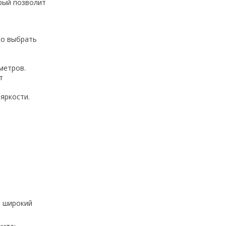
орый позволит
ко выбрать
метров.
т
яркости.
м широкий