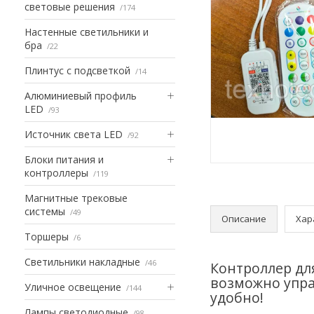
световые решения
174
Настенные светильники и
бра
22
Плинтус с подсветкой
14
Алюминиевый профиль
LED
93
Источник света LED
92
Блоки питания и
контроллеры
119
Магнитные трековые
системы
49
Описание
Хар
Торшеры
6
Светильники накладные
46
Контроллер дл
возможно упра
Уличное освещение
144
удобно!
Лампы светодиодные
98