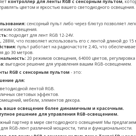
ляет
контроллер для ленты RGB с сенсорным пультом
, кот
управлять цветом и яркостью вашего светодиодного освещения.
льзования:
сенсорный пульт либо через блютуз позволяет лег
режим освещения.
ть:
подходит для лент RGB 12-24V.
, 288W, что позволяет использовать его с лентой длиной до 15 
йствия:
пульт работает на радиочастоте 2.4G, что обеспечивае
я до 30 метров.
нальность:
20 режимов освещения, 64000 цветов, регулировка 
а:
выгодное решение для управления вашим RGB-освещением.
нты RGB с сенсорным пультом
- это:
шение для:
светодиодной лентой RGB.
зличных световых эффектов.
омещений, мебели, элементов декора.
ть ваше освещение более динамичным и красочным.
тупное решение для управления RGB-освещением.
ежный партнер в мире светодиодного освещения! Мы предлагае
для RGB-лент различной мощности, типа и функциональности.