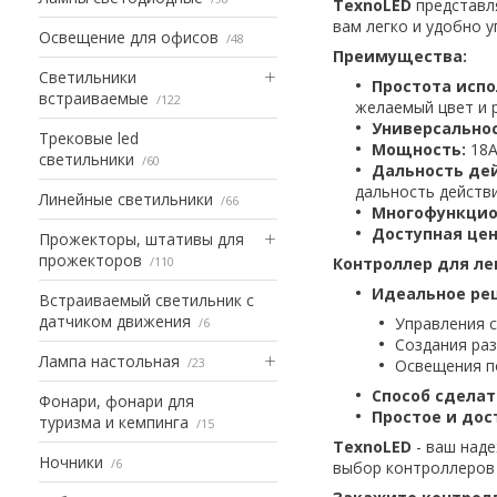
TexnoLED
представ
вам легко и удобно 
Освещение для офисов
48
Преимущества:
Светильники
Простота испо
встраиваемые
122
желаемый цвет и 
Универсальнос
Трековые led
Мощность:
18А
светильники
60
Дальность де
дальность действи
Линейные светильники
66
Многофункцио
Доступная цен
Прожекторы, штативы для
прожекторов
110
Контроллер для ле
Идеальное ре
Встраиваемый светильник с
датчиком движения
Управления 
6
Создания ра
Лампа настольная
23
Освещения п
Способ сдела
Фонари, фонари для
Простое и дос
туризма и кемпинга
15
TexnoLED
- ваш над
Ночники
6
выбор контроллеров 