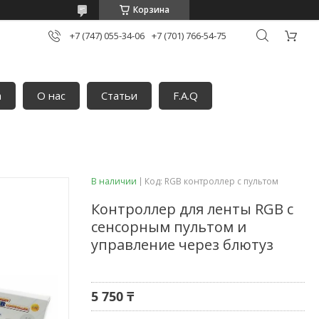
Корзина
+7 (747) 055-34-06
+7 (701) 766-54-75
а
О нас
Статьи
F.A.Q
В наличии
Код:
RGB контроллер с пультом
Контроллер для ленты RGB с
сенсорным пультом и
управление через блютуз
5 750 ₸