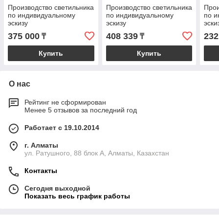
Производство светильника
Производство светильника
Прои
по индивидуальному
по индивидуальному
по и
эскизу
эскизу
эски
375 000
408 339
232
₸
₸
Купить
Купить
О нас
Рейтинг не сформирован
Менее 5 отзывов за последний год
Работает с 19.10.2014
г. Алматы
ул. Ратушного, 88 блок A, Алматы, Казахстан
Контакты
Сегодня выходной
Показать весь график работы