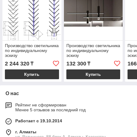
Производство светильника
Производство светильника
Прои
по индивидуальному
по индивидуальному
по и
эскизу
эскизу
эски
2 244 320
132 300
166
₸
₸
Купить
Купить
О нас
Рейтинг не сформирован
Менее 5 отзывов за последний год
Работает с 19.10.2014
г. Алматы
ул. Ратушного, 88 блок A, Алматы, Казахстан