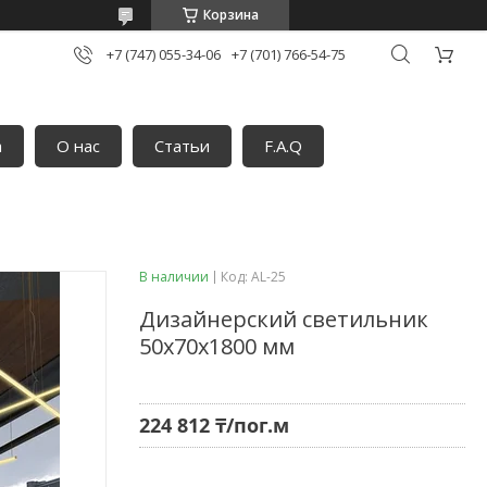
Корзина
+7 (747) 055-34-06
+7 (701) 766-54-75
а
О нас
Статьи
F.A.Q
В наличии
Код:
AL-25
Дизайнерский светильник
50х70х1800 мм
224 812 ₸/пог.м