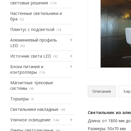
световые решения
174
Настенные светильники и
бра
22
Плинтус с подсветкой
14
Алюминиевый профиль
LED
93
Источник света LED
92
Блоки питания и
контроллеры
119
Магнитные трековые
системы
49
Описание
Хар
Торшеры
6
Светильники накладные
46
Светильник из ал
Уличное освещение
144
Длина: от 1800 мм д
Размеры: 50х70 мм
Лампы светодиодные
98