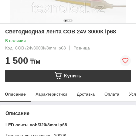
Светодиодная лента COB 24V 3000К ip68
В наличии
Код: COB /24v3000k/8mm Ip68
Розница
1 500
₸/м
Купить
Описание
Характеристики
Доставка
Оплата
Усл
Описание
LED ленты cob/320/8mm ip68
Температура свечения: 3000K,