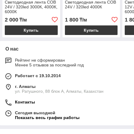
Светодиодная лента COB
Светодиодная лента COB
Све
24V / 320led 3000К, 4000К,
24V / 320led 4000К
12V 
6000К
600
2 000
1 800
1 8
₸/м
₸/м
Купить
Купить
О нас
Рейтинг не сформирован
Менее 5 отзывов за последний год
Работает с 19.10.2014
г. Алматы
ул. Ратушного, 88 блок A, Алматы, Казахстан
Контакты
Сегодня выходной
Показать весь график работы