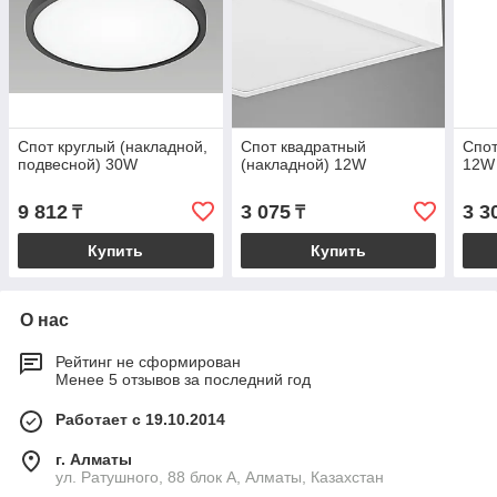
Спот круглый (накладной,
Спот квадратный
Спот
подвесной) 30W
(накладной) 12W
12W
9 812
3 075
3 3
₸
₸
Купить
Купить
О нас
Рейтинг не сформирован
Менее 5 отзывов за последний год
Работает с 19.10.2014
г. Алматы
ул. Ратушного, 88 блок A, Алматы, Казахстан