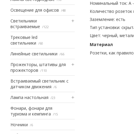
Номинальный ток: А
Освещение для офисов
48
Количество розеток
Заземление: есть
Светильники
встраиваемые
122
Тип установки: с
крыт
Цвет:
черный, метал
Трековые led
светильники
60
Материал
Розетки, как правило
Линейные светильники
66
Прожекторы, штативы для
прожекторов
110
Встраиваемый светильник с
датчиком движения
6
Лампа настольная
23
Фонари, фонари для
туризма и кемпинга
15
Ночники
6