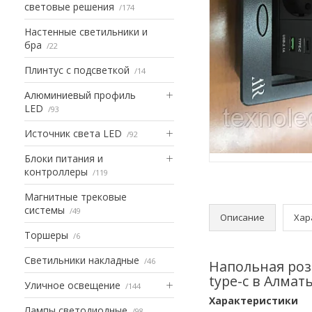
световые решения
174
Настенные светильники и
бра
22
Плинтус с подсветкой
14
Алюминиевый профиль
LED
93
Источник света LED
92
Блоки питания и
контроллеры
119
Магнитные трековые
системы
49
Описание
Хар
Торшеры
6
Светильники накладные
46
Напольная роз
type-c в Алмат
Уличное освещение
144
Характеристики
Лампы светодиодные
98