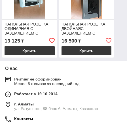
НАПОЛЬНАЯ РОЗЕТКА
НАПОЛЬНАЯ РОЗЕТКА
ОДИНАРНАЯ С
ДВОЙНАЯС
ЗАЗЕМЛЕНИЕМ С
ЗАЗЕМЛЕНИЕМ С
РАЗЪЕМАМИ USB-2//1A
РАЗЪЕМАМИ USB-2//1A
13 125
16 500
₸
₸
TYPE-C
TYPE-C
Купить
Купить
О нас
Рейтинг не сформирован
Менее 5 отзывов за последний год
Работает с 19.10.2014
г. Алматы
ул. Ратушного, 88 блок A, Алматы, Казахстан
Контакты