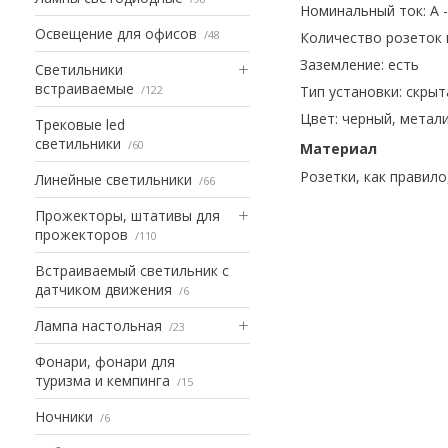
Номинальный ток: А
Освещение для офисов
48
Количество розеток
Заземление: есть
Светильники
встраиваемые
122
Тип установки: с
крыт
Цвет:
черный, метал
Трековые led
светильники
60
Материал
Розетки, как правило
Линейные светильники
66
Прожекторы, штативы для
прожекторов
110
Встраиваемый светильник с
датчиком движения
6
Лампа настольная
23
Фонари, фонари для
туризма и кемпинга
15
Ночники
6