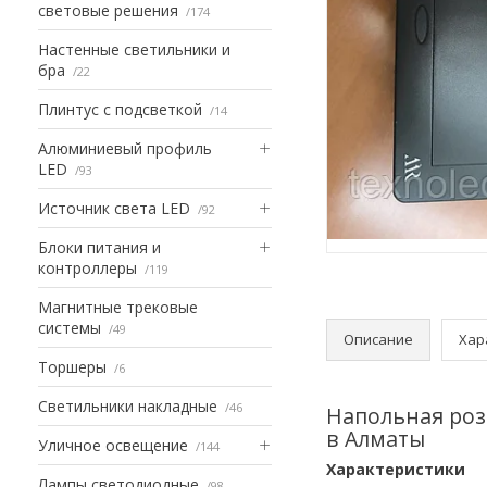
световые решения
174
Настенные светильники и
бра
22
Плинтус с подсветкой
14
Алюминиевый профиль
LED
93
Источник света LED
92
Блоки питания и
контроллеры
119
Магнитные трековые
системы
49
Описание
Хар
Торшеры
6
Светильники накладные
46
Напольная роз
в Алматы
Уличное освещение
144
Характеристики
Лампы светодиодные
98