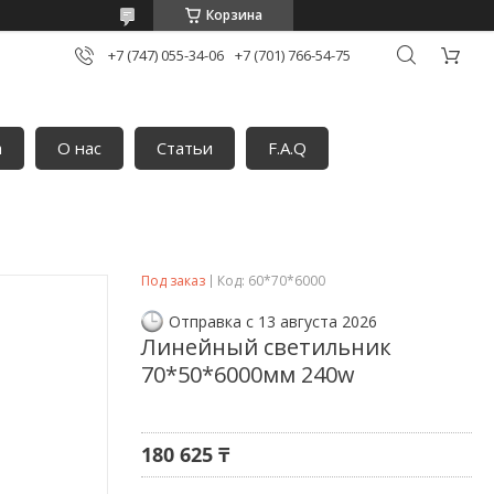
Корзина
+7 (747) 055-34-06
+7 (701) 766-54-75
а
О нас
Статьи
F.A.Q
Под заказ
Код:
60*70*6000
Отправка с 13 августа 2026
Линейный светильник
70*50*6000мм 240w
180 625 ₸