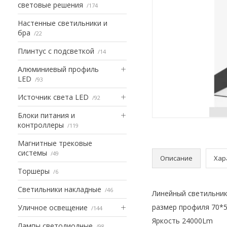
световые решения
174
Настенные светильники и
бра
22
Плинтус с подсветкой
14
Алюминиевый профиль
LED
93
Источник света LED
92
Блоки питания и
контроллеры
119
Магнитные трековые
системы
49
Описание
Хар
Торшеры
6
Светильники накладные
46
Линейный светильни
размер профиля 70*
Уличное освещение
144
Яркость 24000Lm
Лампы светодиодные
98