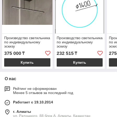
Производство светильника
Производство светильника
Прои
по индивидуальному
по индивидуальному
по и
эскизу
эскизу
эски
375 000
232 515
275
₸
₸
Купить
Купить
О нас
Рейтинг не сформирован
Менее 5 отзывов за последний год
Работает с 19.10.2014
г. Алматы
ул. Ратушного, 88 блок A, Алматы, Казахстан