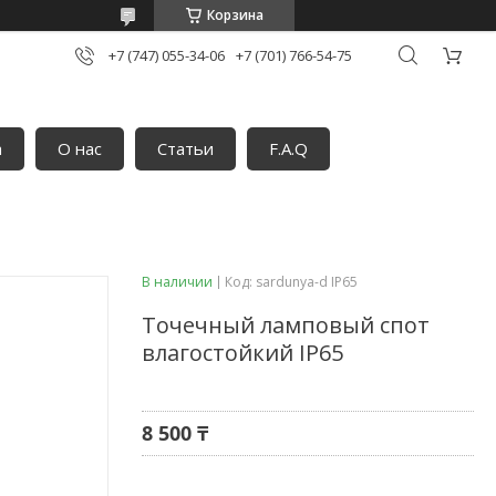
Корзина
+7 (747) 055-34-06
+7 (701) 766-54-75
а
О нас
Статьи
F.A.Q
В наличии
Код:
sardunya-d IP65
Точечный ламповый спот
влагостойкий IP65
8 500 ₸