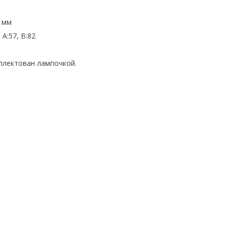
0 мм
A:57, B:82
плектован лампочкой.