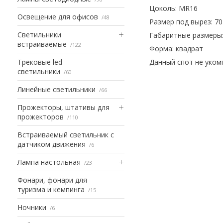
Цоколь: MR16
Освещение для офисов
48
Размер под вырез: 7
Светильники
Габаритные размеры: 
встраиваемые
122
Форма: квадрат
Трековые led
Данный спот не уком
светильники
60
Линейные светильники
66
Прожекторы, штативы для
прожекторов
110
Встраиваемый светильник с
датчиком движения
6
Лампа настольная
23
Фонари, фонари для
туризма и кемпинга
15
Ночники
6