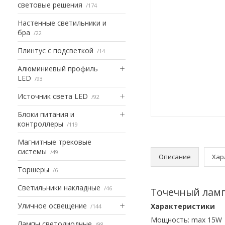
световые решения
174
Настенные светильники и
бра
22
Плинтус с подсветкой
14
Алюминиевый профиль
LED
93
Источник света LED
92
Блоки питания и
контроллеры
119
Магнитные трековые
системы
49
Описание
Хар
Торшеры
6
Светильники накладные
46
Точечный ламп
Уличное освещение
Характеристики
144
Мощность: max 15W
Лампы светодиодные
98