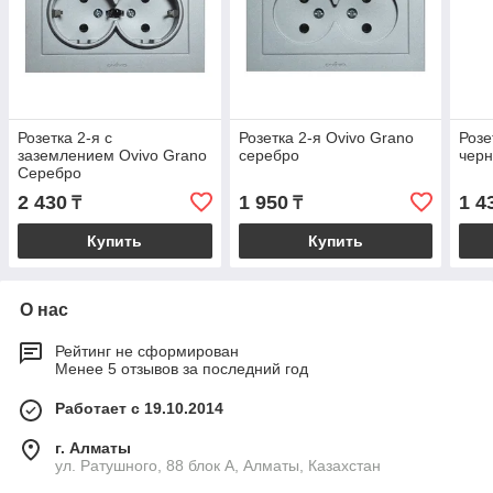
Розетка 2-я с
Розетка 2-я Ovivo Grano
Розе
заземлением Ovivo Grano
серебро
чер
Серебро
2 430
1 950
1 4
₸
₸
Купить
Купить
О нас
Рейтинг не сформирован
Менее 5 отзывов за последний год
Работает с 19.10.2014
г. Алматы
ул. Ратушного, 88 блок A, Алматы, Казахстан