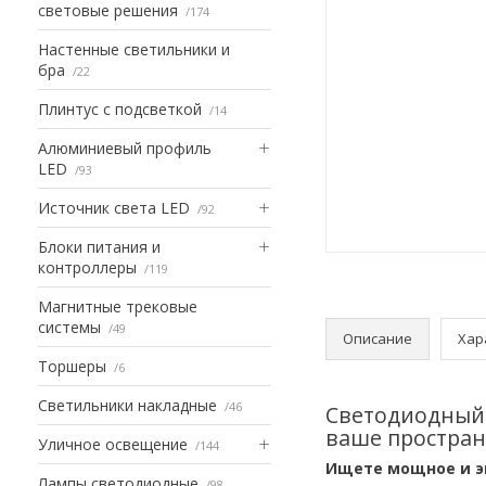
световые решения
174
Настенные светильники и
бра
22
Плинтус с подсветкой
14
Алюминиевый профиль
LED
93
Источник света LED
92
Блоки питания и
контроллеры
119
Магнитные трековые
системы
49
Описание
Хар
Торшеры
6
Светильники накладные
46
Светодиодный 
ваше простран
Уличное освещение
144
Ищете мощное и э
Лампы светодиодные
98