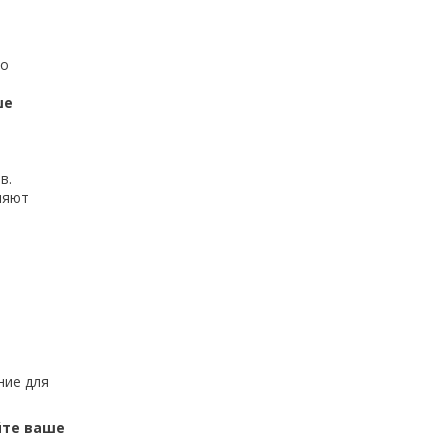
то
ше
в.
ляют
ние для
йте ваше