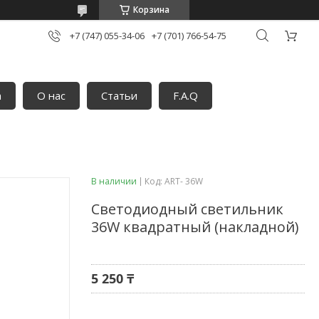
Корзина
+7 (747) 055-34-06
+7 (701) 766-54-75
а
О нас
Статьи
F.A.Q
В наличии
Код:
ART- 36W
Светодиодный светильник
36W квадратный (накладной)
5 250 ₸