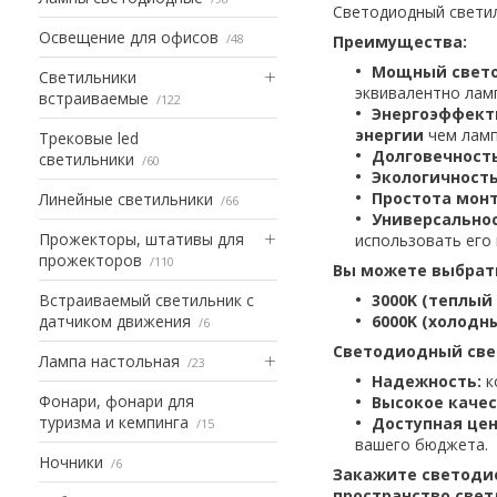
Светодиодный светил
Освещение для офисов
48
Преимущества:
Мощный свето
Светильники
эквивалентно лам
встраиваемые
122
Энергоэффект
энергии
чем ламп
Трековые led
Долговечность
светильники
60
Экологичность
Простота мон
Линейные светильники
66
Универсальнос
Прожекторы, штативы для
использовать его
прожекторов
110
Вы можете выбрать
Встраиваемый светильник с
3000K (теплый
датчиком движения
6000K (холодн
6
Светодиодный свет
Лампа настольная
23
Надежность:
к
Фонари, фонари для
Высокое качес
туризма и кемпинга
Доступная цен
15
вашего бюджета.
Ночники
6
Закажите светоди
пространство све