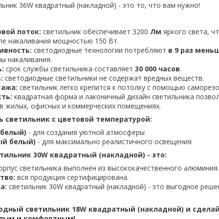
ьник 36W квадратный (накладной) - это то, что вам нужно!
вой поток:
светильник обеспечивает 3200
Лм
яркого света, ч
пе накаливания мощностью 150 Вт.
ивность:
светодиодные технологии потребляют
в 9 раз мень
ы накаливания.
:
срок службы светильника составляет
30 000 часов
.
:
светодиодные светильники не содержат вредных веществ.
тажа:
светильник легко крепится к потолку с помощью саморезо
ть:
квадратная форма и лаконичный дизайн светильника позво
 в жилых, офисных и коммерческих помещениях.
 светильник с цветовой температурой:
 белый)
- для создания уютной атмосферы
ый белый)
- для максимально реалистичного освещения
ильник 30W квадратный (накладной) - это:
орпус светильника выполнен из высококачественного алюминия.
тво:
вся продукция сертифицирована.
а:
светильник 30W квадратный (накладной) - это выгодное реше
одный светильник 18W квадратный (накладной) и сдела
тлым и комфортным!