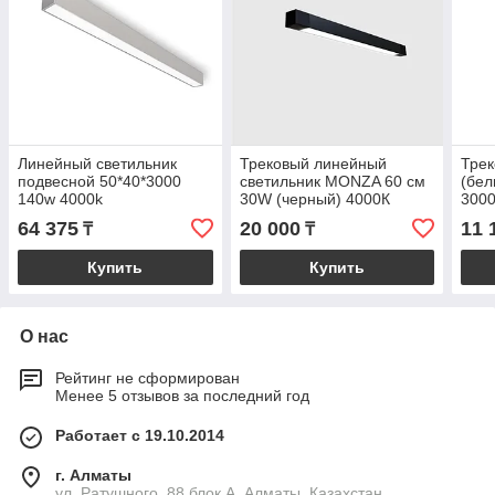
Линейный светильник
Трековый линейный
Трек
подвесной 50*40*3000
светильник MONZA 60 см
(бел
140w 4000k
30W (черный) 4000К
3000
64 375
20 000
11 
₸
₸
Купить
Купить
О нас
Рейтинг не сформирован
Менее 5 отзывов за последний год
Работает с 19.10.2014
г. Алматы
ул. Ратушного, 88 блок A, Алматы, Казахстан