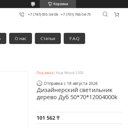
Корзина
+7 (747) 055-34-06
+7 (701) 766-54-75
а
О нас
Статьи
F.A.Q
Под заказ
Код:
Wood-1200
Отправка с 18 августа 2026
Дизайнерский светильник
дерево Дуб 50*70*12004000k
101 562 ₸