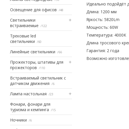
Идеально подойдёт д
Освещение для офисов
48
Длина: 1200 мм
Яркость: 5820Lm
Светильники
встраиваемые
122
Мощность: 60W
Температура: 4000K
Трековые led
светильники
60
Длина тросового кре
Гарантия: 2 года
Линейные светильники
66
Возможно изготовлен
Прожекторы, штативы для
прожекторов
110
Встраиваемый светильник с
датчиком движения
6
Лампа настольная
23
Фонари, фонари для
туризма и кемпинга
15
Ночники
6