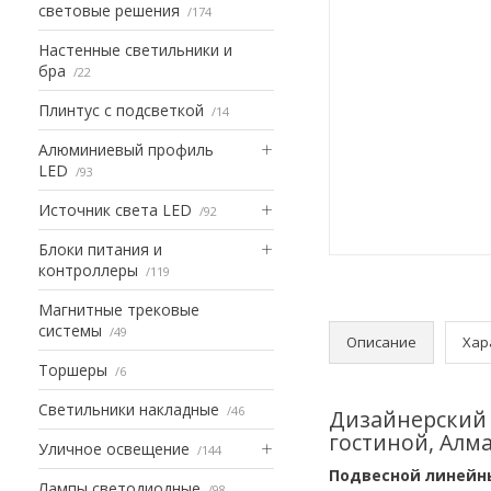
световые решения
174
Настенные светильники и
бра
22
Плинтус с подсветкой
14
Алюминиевый профиль
LED
93
Источник света LED
92
Блоки питания и
контроллеры
119
Магнитные трековые
системы
49
Описание
Хар
Торшеры
6
Светильники накладные
46
Дизайнерский с
гостиной, Алм
Уличное освещение
144
Подвесной линейн
Лампы светодиодные
98