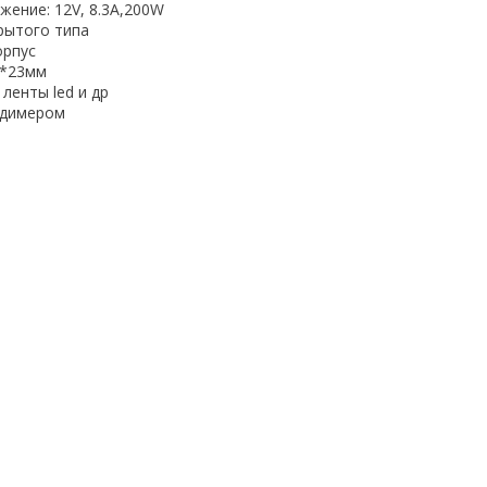
жение: 12V, 8.3А,200W
рытого типа
орпус
5*23мм
ленты led и др
 димером
а