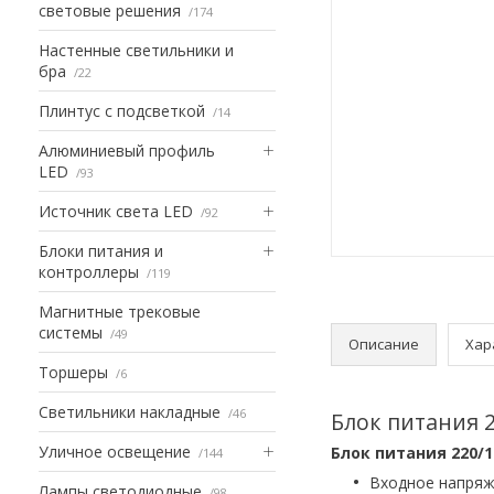
световые решения
174
Настенные светильники и
бра
22
Плинтус с подсветкой
14
Алюминиевый профиль
LED
93
Источник света LED
92
Блоки питания и
контроллеры
119
Магнитные трековые
системы
49
Описание
Хар
Торшеры
6
Светильники накладные
46
Блок питания 
Уличное освещение
Блок питания 220/
144
Входное напряж
Лампы светодиодные
98