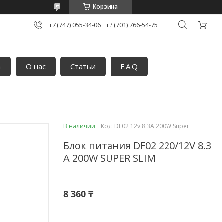
Корзина
+7 (747) 055-34-06
+7 (701) 766-54-75
а
О нас
Статьи
F.A.Q
В наличии
Код:
DF02 12v 8.3A 200W Super
Блок питания DF02 220/12V 8.3
A 200W SUPER SLIM
8 360 ₸