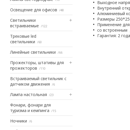
Выходное напря
Внутренний отк
Освещение для офисов
48
Алюминиевый к
Размеры 250*2
Светильники
Применение для 
встраиваемые
122
со встроенным
Гарантия: 2 год
Трековые led
светильники
60
Линейные светильники
66
Прожекторы, штативы для
прожекторов
110
Встраиваемый светильник с
датчиком движения
6
Лампа настольная
23
Фонари, фонари для
туризма и кемпинга
15
Ночники
6