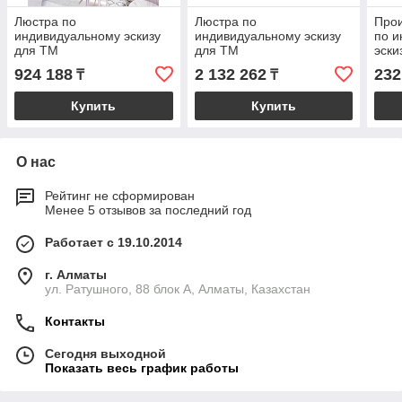
Люстра по
Люстра по
Прои
индивидуальному эскизу
индивидуальному эскизу
по и
для ТМ
для ТМ
эски
924 188
2 132 262
232
₸
₸
Купить
Купить
О нас
Рейтинг не сформирован
Менее 5 отзывов за последний год
Работает с 19.10.2014
г. Алматы
ул. Ратушного, 88 блок A, Алматы, Казахстан
Контакты
Сегодня выходной
Показать весь график работы