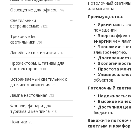
Потолочный светильн
или магазина.
Освещение для офисов
48
Преимущества:
Светильники
Яркий свет:
св
встраиваемые
122
помещений.
Энергоэффект
Трековые led
энергии
чем ламп
светильники
60
Экономия:
свет
электроэнергию.
Линейные светильники
66
Долговечность
Прожекторы, штативы для
Экологичность
прожекторов
Простота мон
110
Универсальнос
Встраиваемый светильник с
объектов.
датчиком движения
6
Потолочный светиль
Лампа настольная
Надежность:
к
23
Высокое качес
Фонари, фонари для
Доступная цен
туризма и кемпинга
15
бюджета.
Закажите потолочн
Ночники
6
светлым и комфор