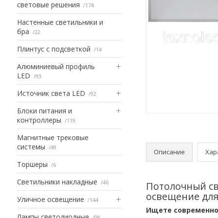
световые решения
174
Настенные светильники и
бра
22
Плинтус с подсветкой
14
Алюминиевый профиль
LED
93
Источник света LED
92
Блоки питания и
контроллеры
119
Магнитные трековые
системы
49
Описание
Хар
Торшеры
6
Светильники накладные
46
Потолочный св
освещение для
Уличное освещение
144
Ищете современно
Лампы светодиодные
98