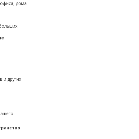
 офиса, дома
 больших
ше
в и других
вашего
транство