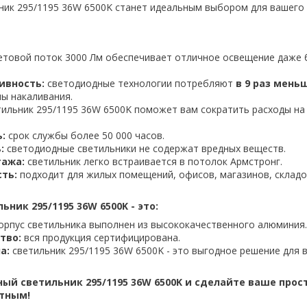
ик 295/1195 36W 6500K станет идеальным выбором для вашего
етовой поток 3000 Лм обеспечивает отличное освещение даже
ивность:
светодиодные технологии потребляют
в 9 раз мень
ы накаливания.
ильник 295/1195 36W 6500K поможет вам сократить расходы на
:
срок службы более 50 000 часов.
:
светодиодные светильники не содержат вредных веществ.
тажа:
светильник легко встраивается в потолок Армстронг.
ть:
подходит для жилых помещений, офисов, магазинов, складо
ник 295/1195 36W 6500K - это:
орпус светильника выполнен из высококачественного алюминия.
тво:
вся продукция сертифицирована.
а:
светильник 295/1195 36W 6500K - это выгодное решение для 
ый светильник 295/1195 36W 6500K и сделайте ваше прос
тным!