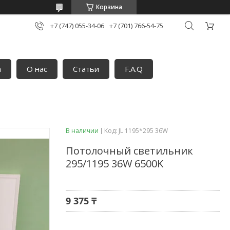
Корзина
+7 (747) 055-34-06
+7 (701) 766-54-75
а
О нас
Статьи
F.A.Q
В наличии
Код:
JL 1195*295 36W
Потолочный светильник
295/1195 36W 6500K
9 375 ₸