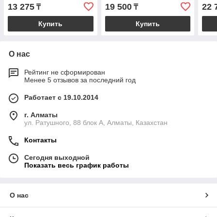
13 275
19 500
22 
₸
₸
Купить
Купить
О нас
Рейтинг не сформирован
Менее 5 отзывов за последний год
Работает с 19.10.2014
г. Алматы
ул. Ратушного, 88 блок A, Алматы, Казахстан
Контакты
Сегодня выходной
Показать весь график работы
О нас