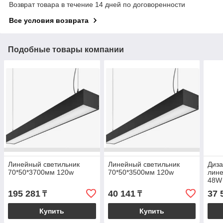
Возврат товара в течение 14 дней по договоренности
Все условия возврата
Подобные товары компании
Линейный светильник
Линейный светильник
Диза
70*50*3700мм 120w
70*50*3500мм 120w
лин
48W
195 281
40 141
37 
₸
₸
Купить
Купить